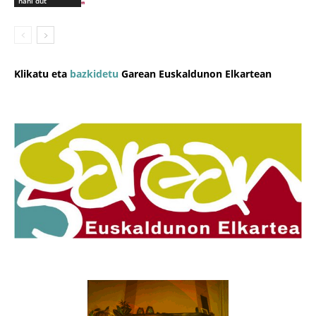
nahi dut
Klikatu eta
bazkidetu
Garean Euskaldunon Elkartean