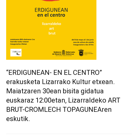
“ERDIGUNEAN- EN EL CENTRO”
erakusketa Lizarrako Kultur etxean.
Maiatzaren 30ean bisita gidatua
euskaraz 12:00etan, Lizarraldeko ART
BRUT-CROMLECH TOPAGUNEAren
eskutik.