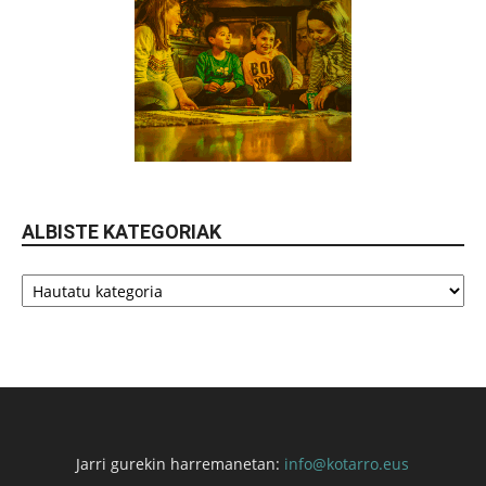
ALBISTE KATEGORIAK
Albiste
kategoriak
Jarri gurekin harremanetan:
info@kotarro.eus