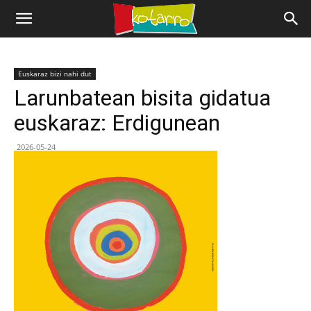
Euskaraz bizi nahi dut
Larunbatean bisita gidatua
euskaraz: Erdigunean
2026-05-24