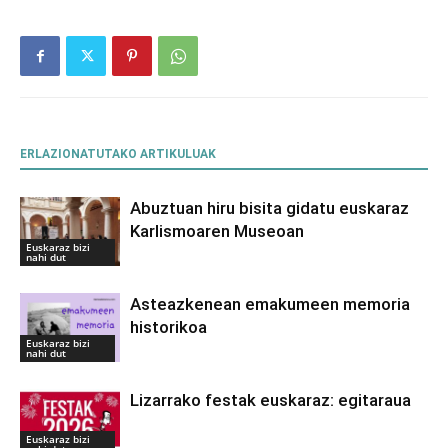
ERLAZIONATUTAKO ARTIKULUAK
Abuztuan hiru bisita gidatu euskaraz
Karlismoaren Museoan
Euskaraz bizi
nahi dut
Asteazkenean emakumeen memoria
historikoa
Euskaraz bizi
nahi dut
Lizarrako festak euskaraz: egitaraua
Euskaraz bizi